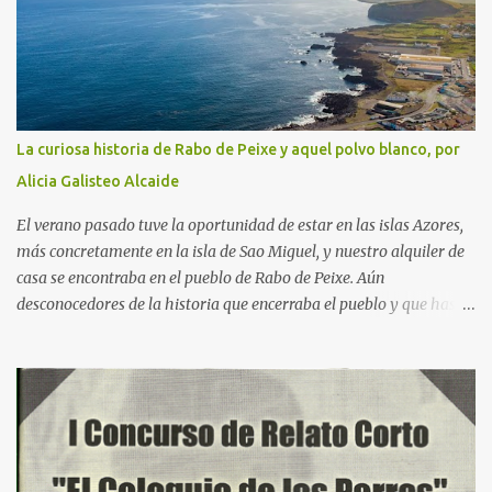
La curiosa historia de Rabo de Peixe y aquel polvo blanco, por
Alicia Galisteo Alcaide
El verano pasado tuve la oportunidad de estar en las islas Azores,
más concretamente en la isla de Sao Miguel, y nuestro alquiler de
casa se encontraba en el pueblo de Rabo de Peixe. Aún
desconocedores de la historia que encerraba el pueblo y que hasta
tiene dedicada una serie en Netflix, había algo que nos sorprendía:
a las 9 de la mañana, cuando salíamos a hacer las rutas tan
características de este paraje natural, veíamos cómo los bares
estaban llenos, la gente de semblante alegre, de tez morena
siempre amables con los visitantes, mostraban una piel trabajada
y arrugada mayoritariamente. El último día de viaje, durante el
“free tour” en Ponta Delgada, fue cuando nos contaron la historia