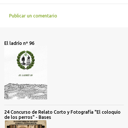
Publicar un comentario
C
o
m
El ladrío nº 96
e
n
t
a
r
i
o
s
24 Concurso de Relato Corto y Fotografía "El coloquio
de los perros" - Bases