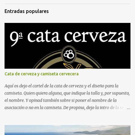
Entradas populares
Cata de cerveza y camiseta cervecera
Aquí os dejo el cartel de la cata de cerveza y el diseño para la
camiseta. Quien quiera alguna, que indique la talla y, por supuesto,
el nombre. Y opinad también sobre si poner el nombre de la
asociación o no en la camiseta. De propina, dejo la intro de la serie
"Fútbol en acción", protagonizada por Naranjito, y, para quien
sienta curiosidad de qué fue de este personaje, su vida, contada por
él mismo en el programa "El pelotazo" de Canal Sur.