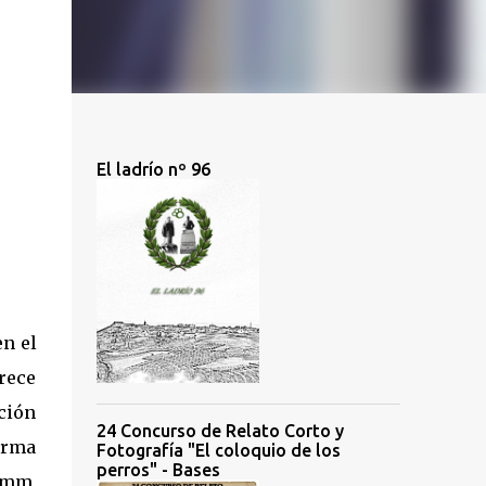
El ladrío nº 96
en el
Trece
ación
24 Concurso de Relato Corto y
forma
Fotografía "El coloquio de los
perros" - Bases
amm,