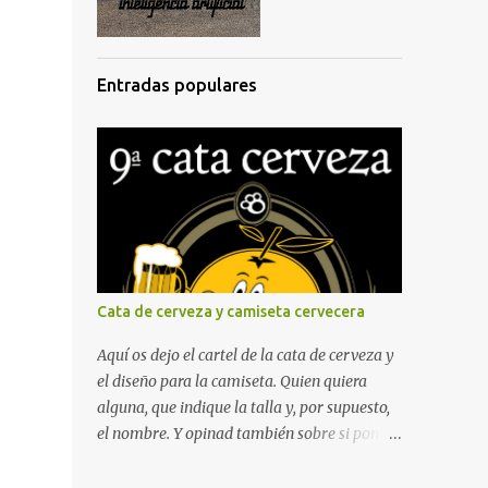
Entradas populares
Cata de cerveza y camiseta cervecera
Aquí os dejo el cartel de la cata de cerveza y
el diseño para la camiseta. Quien quiera
alguna, que indique la talla y, por supuesto,
el nombre. Y opinad también sobre si poner
el nombre de la asociación o no en la
camiseta. De propina, dejo la intro de la