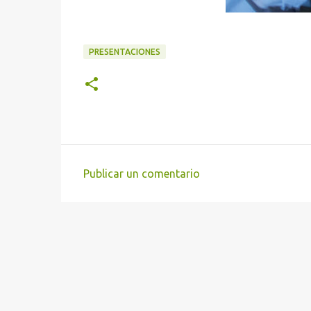
PRESENTACIONES
Publicar un comentario
C
o
m
e
n
t
a