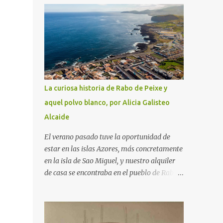
serie "Fútbol en acción", protagonizada por
Naranjito, y, para quien sienta curiosidad de
qué fue de este personaje, su vida, contada
por él mismo en el programa "El pelotazo"
de Canal Sur.
La curiosa historia de Rabo de Peixe y
aquel polvo blanco, por Alicia Galisteo
Alcaide
El verano pasado tuve la oportunidad de
estar en las islas Azores, más concretamente
en la isla de Sao Miguel, y nuestro alquiler
de casa se encontraba en el pueblo de Rabo
de Peixe. Aún desconocedores de la historia
que encerraba el pueblo y que hasta tiene
dedicada una serie en Netflix, había algo que
nos sorprendía: a las 9 de la mañana,