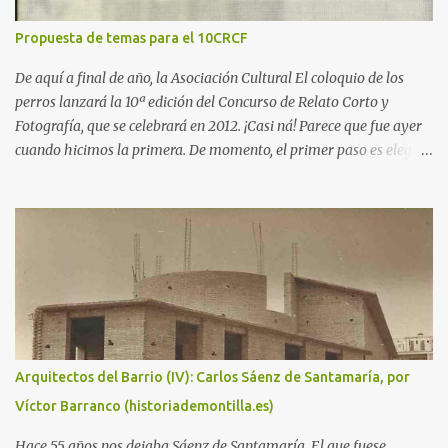
de Rabo de Peixe y empezamos a unir todos los puntos que
habíamos estado sospechando durante la semana y que ahora me
Propuesta de temas para el 10CRCF
dispongo a contaros. El 6 de junio de 2001 el mar dejó media
tonelada de cocaína en una comunidad de pescadores, esta
De aquí a final de año, la Asociación Cultural El coloquio de los
procedía de algún país de Latinoamérica, no se tiene claro si de ...
perros lanzará la 10ª edición del Concurso de Relato Corto y
Fotografía, que se celebrará en 2012. ¡Casi ná! Parece que fue ayer
cuando hicimos la primera. De momento, el primer paso es elegir
un tema para el certamen. Así que dejamos aquí esta entrada para
hacer propuestas y recordamos las de ediciones anteriores, junto
con los enlaces a los libros con las obras más destacadas: - 2003 y
2004: Cooperación internacional, desarrollo solidario e
interculturalidad . - 2005: Quijote y Sancho en el siglo XXI . -
2006: Humor social. ¡Me río por no llorar! - 2007: Superhéroes . -
2008: De película . - 2009: In vino veritas . - 2010: Música, maestro
. - 2011: Las tres culturas .
Arquitectos del Barrio (IV): Carlos Sáenz de Santamaría, por
Víctor Barranco (historiademontilla.es)
Hace 55 años nos dejaba Sáenz de Santamaría. El que fuese