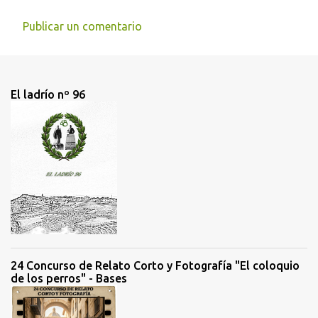
Publicar un comentario
C
o
m
El ladrío nº 96
e
n
t
a
r
i
o
s
24 Concurso de Relato Corto y Fotografía "El coloquio
de los perros" - Bases