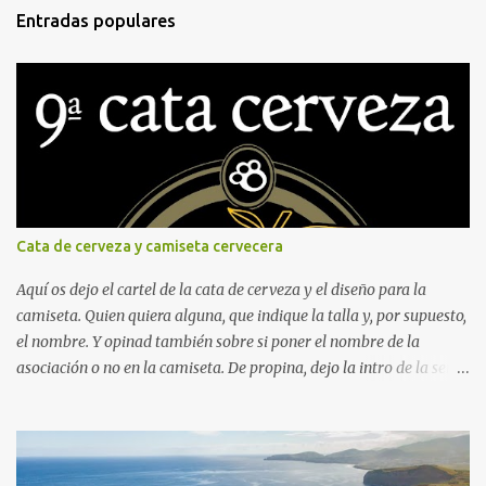
Entradas populares
Cata de cerveza y camiseta cervecera
Aquí os dejo el cartel de la cata de cerveza y el diseño para la
camiseta. Quien quiera alguna, que indique la talla y, por supuesto,
el nombre. Y opinad también sobre si poner el nombre de la
asociación o no en la camiseta. De propina, dejo la intro de la serie
"Fútbol en acción", protagonizada por Naranjito, y, para quien
sienta curiosidad de qué fue de este personaje, su vida, contada por
él mismo en el programa "El pelotazo" de Canal Sur.