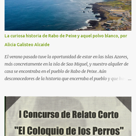
La curiosa historia de Rabo de Peixe y aquel polvo blanco, por
Alicia Galisteo Alcaide
El verano pasado tuve la oportunidad de estar en las islas Azores,
más concretamente en la isla de Sao Miguel, y nuestro alquiler de
casa se encontraba en el pueblo de Rabo de Peixe. Aún
desconocedores de la historia que encerraba el pueblo y que hasta
tiene dedicada una serie en Netflix, había algo que nos sorprendía:
a las 9 de la mañana, cuando salíamos a hacer las rutas tan
características de este paraje natural, veíamos cómo los bares
estaban llenos, la gente de semblante alegre, de tez morena
siempre amables con los visitantes, mostraban una piel trabajada
y arrugada mayoritariamente. El último día de viaje, durante el
“free tour” en Ponta Delgada, fue cuando nos contaron la historia