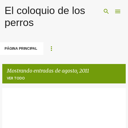
El coloquio de los
Ir al contenido principal
perros
PÁGINA PRINCIPAL
Mostrando entradas de agosto, 2011
VER TODO
E
n
t
r