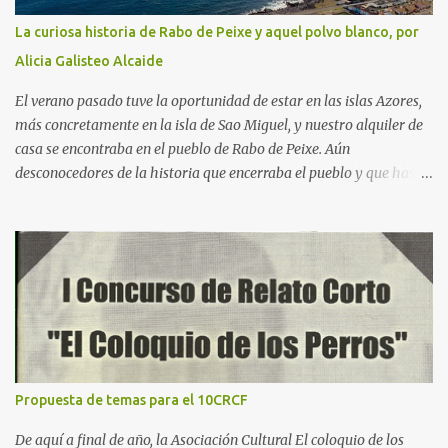
La curiosa historia de Rabo de Peixe y aquel polvo blanco, por
Alicia Galisteo Alcaide
El verano pasado tuve la oportunidad de estar en las islas Azores,
más concretamente en la isla de Sao Miguel, y nuestro alquiler de
casa se encontraba en el pueblo de Rabo de Peixe. Aún
desconocedores de la historia que encerraba el pueblo y que hasta
tiene dedicada una serie en Netflix, había algo que nos sorprendía:
a las 9 de la mañana, cuando salíamos a hacer las rutas tan
características de este paraje natural, veíamos cómo los bares
estaban llenos, la gente de semblante alegre, de tez morena
siempre amables con los visitantes, mostraban una piel trabajada
y arrugada mayoritariamente. El último día de viaje, durante el
“free tour” en Ponta Delgada, fue cuando nos contaron la historia
de Rabo de Peixe y empezamos a unir todos los puntos que
habíamos estado sospechando durante la semana y que ahora me
Propuesta de temas para el 10CRCF
dispongo a contaros. El 6 de junio de 2001 el mar dejó media
tonelada de cocaína en una comunidad de pescadores, esta
De aquí a final de año, la Asociación Cultural El coloquio de los