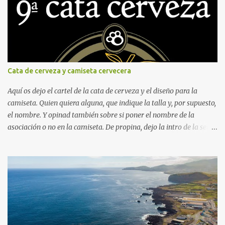
Cata de cerveza y camiseta cervecera
Aquí os dejo el cartel de la cata de cerveza y el diseño para la
camiseta. Quien quiera alguna, que indique la talla y, por supuesto,
el nombre. Y opinad también sobre si poner el nombre de la
asociación o no en la camiseta. De propina, dejo la intro de la serie
"Fútbol en acción", protagonizada por Naranjito, y, para quien
sienta curiosidad de qué fue de este personaje, su vida, contada por
él mismo en el programa "El pelotazo" de Canal Sur.