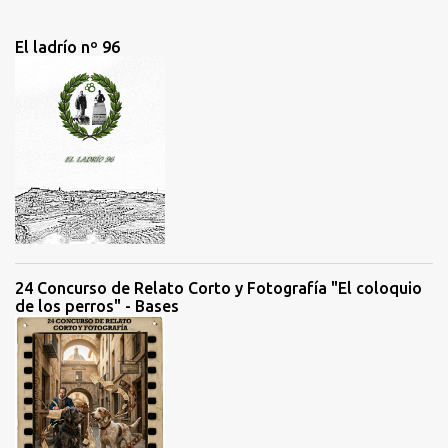
o
m
El ladrío nº 96
e
n
t
a
r
i
o
s
24 Concurso de Relato Corto y Fotografía "El coloquio
de los perros" - Bases