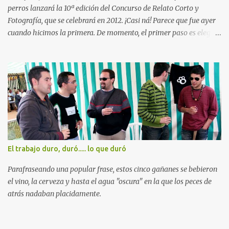
procedía de algún país de Latinoamérica, no se tiene claro si de ...
perros lanzará la 10ª edición del Concurso de Relato Corto y
Fotografía, que se celebrará en 2012. ¡Casi ná! Parece que fue ayer
cuando hicimos la primera. De momento, el primer paso es elegir
un tema para el certamen. Así que dejamos aquí esta entrada para
hacer propuestas y recordamos las de ediciones anteriores, junto
con los enlaces a los libros con las obras más destacadas: - 2003 y
2004: Cooperación internacional, desarrollo solidario e
interculturalidad . - 2005: Quijote y Sancho en el siglo XXI . -
2006: Humor social. ¡Me río por no llorar! - 2007: Superhéroes . -
2008: De película . - 2009: In vino veritas . - 2010: Música, maestro
. - 2011: Las tres culturas .
El trabajo duro, duró..... lo que duró
Parafraseando una popular frase, estos cinco gañanes se bebieron
el vino, la cerveza y hasta el agua "oscura" en la que los peces de
atrás nadaban placidamente.