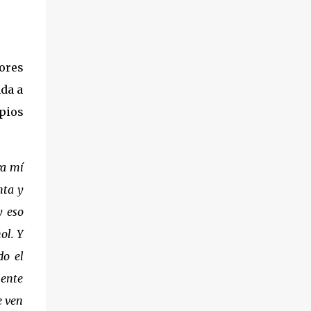
Córdoba, como la Iglesia de Nuestra Señora
de Gracia, en Montalbán; o la Iglesia de la
Asunción, en nuestro Barrio de las Casas
Nuevas. Y es que el genial Arquitecto dejó su
ores
huella también en nuestra ciudad, con
símbolos como la urbanización del entorno
nda a
del Llano de Palacio, el actual Salón de
opios
Plenos del Ayuntamiento o el ya
mencionado templo parroquial de la
Asunción. La Iglesia del Barrio. El 6 de
ra mí
febrero de 1961, el C...
nta y
y eso
ol. Y
do el
mente
e ven