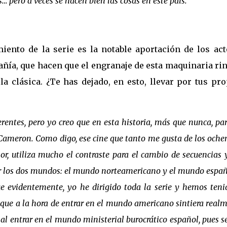
… pero a veces se hacen bien las cosas en este país.
iento de la serie es la notable aportación de los act
ñía, que hacen que el engranaje de esta maquinaria ri
la clásica. ¿Te has dejado, en esto, llevar por tus pr
erentes, pero yo creo que en esta historia, más que nunca, pa
Cameron. Como digo, ese cine que tanto me gusta de los oche
or, utiliza mucho el contraste para el cambio de secuencias 
ar los dos mundos: el mundo norteamericano y el mundo españ
ue evidentemente, yo he dirigido toda la serie y hemos teni
 que a la hora de entrar en el mundo americano sintiera real
al entrar en el mundo ministerial burocrático español, pues s