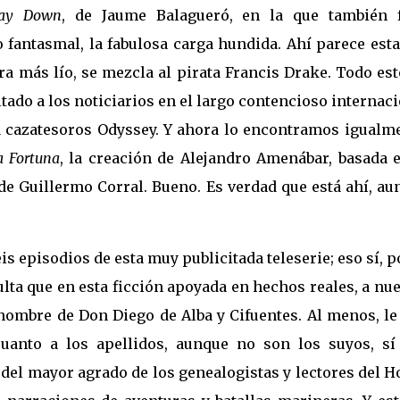
ay Down
, de Jaume Balagueró, en la que también f
 fantasmal, la fabulosa carga hundida. Ahí parece est
ra más lío, se mezcla al pirata Francis Drake. Todo es
tado a los noticiarios en el largo contencioso internac
 cazatesoros Odyssey. Y ahora lo encontramos igualme
a Fortuna
, la creación de Alejandro Amenábar, basada e
 de Guillermo Corral. Bueno. Es verdad que está ahí, a
s episodios de esta muy publicitada teleserie; eso sí, p
ta que en esta ficción apoyada en hechos reales, a nu
 nombre de Don Diego de Alba y Cifuentes. Al menos, l
uanto a los apellidos, aunque no son los suyos, sí
del mayor agrado de los genealogistas y lectores del H