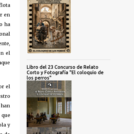
lota
ar en
to ha
ional
nte,
n el
unque
Libro del 23 Concurso de Relato
Corto y Fotografía "El coloquio de
los perros"
or el
estro
e han
 que
ola y