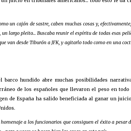
n juicio en tribunales americanos... todo esto le da c
 como un cajón de sastre, caben muchas cosas y, efectivamente
 un largo pleito… Buscaba reunir el espíritu de todas esas pelí
que van desde Tiburón a JFK, y agitarlo todo como en una coct
el barco hundido abre muchas posibilidades narrativa
erráneo de los españoles que llevaron el peso en todo
agen de España ha salido beneficiada al ganar un juici
Unidos.
r homenaje a los funcionarios que consiguen el éxito a pesar d