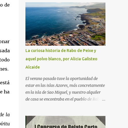
no de
serie "Fútbol en acción", protagonizada por
Naranjito, y, para quien sienta curiosidad de
qué fue de este personaje, su vida, contada
por él mismo en el programa "El pelotazo"
de Canal Sur.
onar
sada
La curiosa historia de Rabo de Peixe y
aquel polvo blanco, por Alicia Galisteo
 todo
Alcaide
nes.
El verano pasado tuve la oportunidad de
 está
estar en las islas Azores, más concretamente
e ha
en la isla de Sao Miguel, y nuestro alquiler
de casa se encontraba en el pueblo de Rabo
de Peixe. Aún desconocedores de la historia
que encerraba el pueblo y que hasta tiene
de la
dedicada una serie en Netflix, había algo que
íritu
nos sorprendía: a las 9 de la mañana,