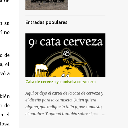
ta de
Entradas populares
n su
hí no
no de
, el
evó a
Cata de cerveza y camiseta cervecera
Aquí os dejo el cartel de la cata de cerveza y
bién
el diseño para la camiseta. Quien quiera
er de
alguna, que indique la talla y, por supuesto,
el nombre. Y opinad también sobre si poner
er el
el nombre de la asociación o no en la
tosa
camiseta. De propina, dejo la intro de la