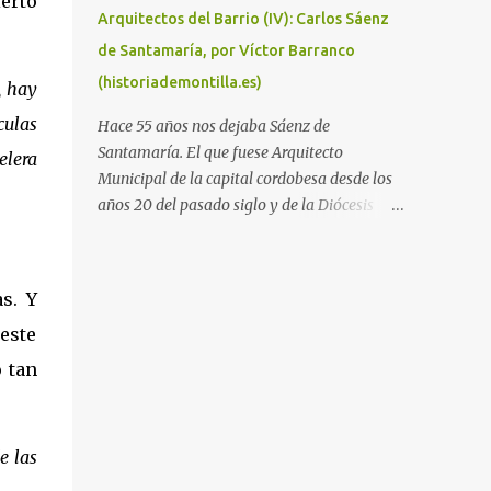
ierto
solidario e interculturalidad . - 2005: Quijote
Arquitectos del Barrio (IV): Carlos Sáenz
y Sancho en el siglo XXI . - 2006: Humor
de Santamaría, por Víctor Barranco
social. ¡Me río por no llorar! - 2007:
(historiademontilla.es)
Superhéroes . - 2008: De película . - 2009:
, hay
In vino veritas . - 2010: Música, maestro . -
culas
Hace 55 años nos dejaba Sáenz de
2011: Las tres culturas .
Santamaría. El que fuese Arquitecto
elera
Municipal de la capital cordobesa desde los
años 20 del pasado siglo y de la Diócesis
años más tarde dejaba atrás un profundo
legado con proyectos tan significativos
como la Pérgola del Paseo de la Victoria, la
s. Y
Clínica Canals o la sede del Instituto
 este
Provincial de Sanidad. Pero también hitos
urbanísticos que transformaron la ciudad de
o tan
Córdoba, siendo el principal artífice de las
barriadas de Cañero o Fray Albino. Como
Arquitecto Diocesano tuvo la oportunidad de
e las
diseñar varios templos en la provincia de