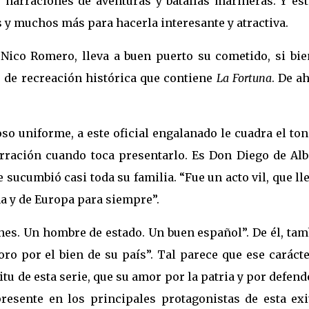
s narraciones de aventuras y batallas marineras. Y es
 y muchos más para hacerla interesante y atractiva.
Nico Romero, lleva a buen puerto su cometido, si bie
 de recreación histórica que contiene
La Fortuna
. De a
so uniforme, a este oficial engalanado le cuadra el to
arración cuando toca presentarlo. Es Don Diego de Alba
 sucumbió casi toda su familia. “Fue un acto vil, que ll
ña y de Europa para siempre”.
es. Un hombre de estado. Un buen español”. De él, tam
oro por el bien de su país”. Tal parece que ese caráct
tu de esta serie, que su amor por la patria y por defend
resente en los principales protagonistas de esta exi