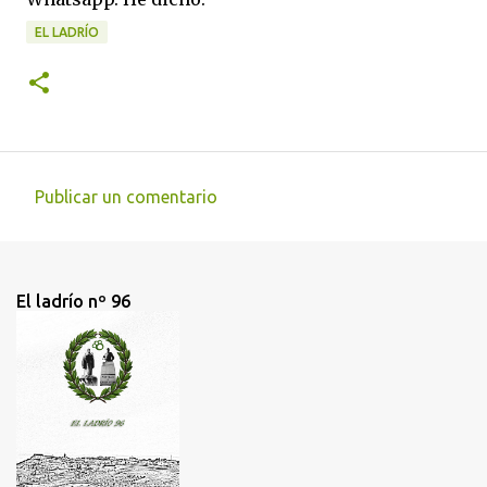
EL LADRÍO
Publicar un comentario
C
o
m
El ladrío nº 96
e
n
t
a
r
i