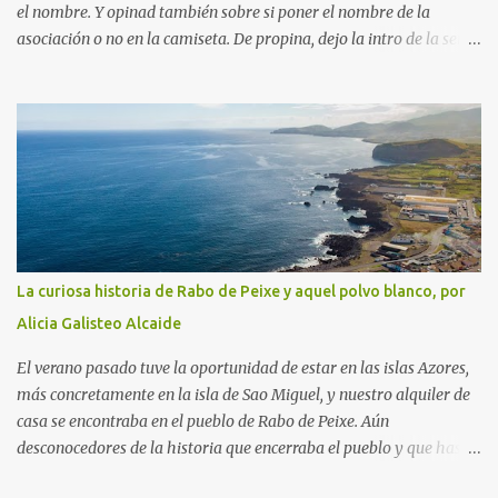
el nombre. Y opinad también sobre si poner el nombre de la
asociación o no en la camiseta. De propina, dejo la intro de la serie
"Fútbol en acción", protagonizada por Naranjito, y, para quien
sienta curiosidad de qué fue de este personaje, su vida, contada por
él mismo en el programa "El pelotazo" de Canal Sur.
La curiosa historia de Rabo de Peixe y aquel polvo blanco, por
Alicia Galisteo Alcaide
El verano pasado tuve la oportunidad de estar en las islas Azores,
más concretamente en la isla de Sao Miguel, y nuestro alquiler de
casa se encontraba en el pueblo de Rabo de Peixe. Aún
desconocedores de la historia que encerraba el pueblo y que hasta
tiene dedicada una serie en Netflix, había algo que nos sorprendía: