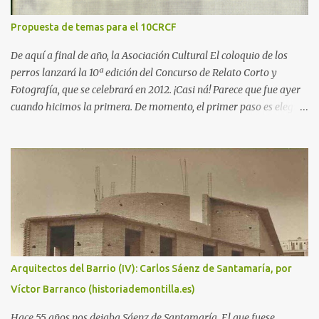
Propuesta de temas para el 10CRCF
De aquí a final de año, la Asociación Cultural El coloquio de los
perros lanzará la 10ª edición del Concurso de Relato Corto y
Fotografía, que se celebrará en 2012. ¡Casi ná! Parece que fue ayer
cuando hicimos la primera. De momento, el primer paso es elegir
un tema para el certamen. Así que dejamos aquí esta entrada para
hacer propuestas y recordamos las de ediciones anteriores, junto
con los enlaces a los libros con las obras más destacadas: - 2003 y
2004: Cooperación internacional, desarrollo solidario e
interculturalidad . - 2005: Quijote y Sancho en el siglo XXI . -
2006: Humor social. ¡Me río por no llorar! - 2007: Superhéroes . -
2008: De película . - 2009: In vino veritas . - 2010: Música, maestro
. - 2011: Las tres culturas .
Arquitectos del Barrio (IV): Carlos Sáenz de Santamaría, por
Víctor Barranco (historiademontilla.es)
Hace 55 años nos dejaba Sáenz de Santamaría. El que fuese