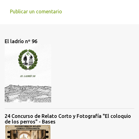
Publicar un comentario
C
o
m
El ladrío nº 96
e
n
t
a
r
i
o
s
24 Concurso de Relato Corto y Fotografía "El coloquio
de los perros" - Bases