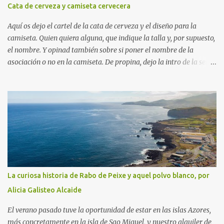
Cata de cerveza y camiseta cervecera
Aquí os dejo el cartel de la cata de cerveza y el diseño para la
camiseta. Quien quiera alguna, que indique la talla y, por supuesto,
el nombre. Y opinad también sobre si poner el nombre de la
asociación o no en la camiseta. De propina, dejo la intro de la serie
"Fútbol en acción", protagonizada por Naranjito, y, para quien
sienta curiosidad de qué fue de este personaje, su vida, contada por
él mismo en el programa "El pelotazo" de Canal Sur.
La curiosa historia de Rabo de Peixe y aquel polvo blanco, por
Alicia Galisteo Alcaide
El verano pasado tuve la oportunidad de estar en las islas Azores,
más concretamente en la isla de Sao Miguel, y nuestro alquiler de