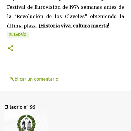
Festival de Eurovisión de 1974 semanas antes de
la “Revolución de los Claveles” obteniendo la
última plaza.
¡Historia viva, cultura muerta!
EL LADRÍO
Publicar un comentario
C
o
m
El ladrío nº 96
e
n
t