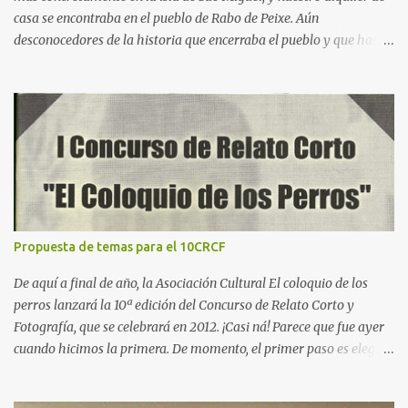
casa se encontraba en el pueblo de Rabo de Peixe. Aún
desconocedores de la historia que encerraba el pueblo y que hasta
tiene dedicada una serie en Netflix, había algo que nos sorprendía:
a las 9 de la mañana, cuando salíamos a hacer las rutas tan
características de este paraje natural, veíamos cómo los bares
estaban llenos, la gente de semblante alegre, de tez morena
siempre amables con los visitantes, mostraban una piel trabajada
y arrugada mayoritariamente. El último día de viaje, durante el
“free tour” en Ponta Delgada, fue cuando nos contaron la historia
de Rabo de Peixe y empezamos a unir todos los puntos que
habíamos estado sospechando durante la semana y que ahora me
Propuesta de temas para el 10CRCF
dispongo a contaros. El 6 de junio de 2001 el mar dejó media
tonelada de cocaína en una comunidad de pescadores, esta
De aquí a final de año, la Asociación Cultural El coloquio de los
procedía de algún país de Latinoamérica, no se tiene claro si de ...
perros lanzará la 10ª edición del Concurso de Relato Corto y
Fotografía, que se celebrará en 2012. ¡Casi ná! Parece que fue ayer
cuando hicimos la primera. De momento, el primer paso es elegir
un tema para el certamen. Así que dejamos aquí esta entrada para
hacer propuestas y recordamos las de ediciones anteriores, junto