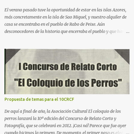
El verano pasado tuve la oportunidad de estar en las islas Azores,
más concretamente en la isla de Sao Miguel, y nuestro alquiler de
casa se encontraba en el pueblo de Rabo de Peixe. Aún
desconocedores de la historia que encerraba el pueblo y que hasta
tiene dedicada una serie en Netflix, había algo que nos sorprendía:
a las 9 de la mañana, cuando salíamos a hacer las rutas tan
características de este paraje natural, veíamos cómo los bares
estaban llenos, la gente de semblante alegre, de tez morena
siempre amables con los visitantes, mostraban una piel trabajada
y arrugada mayoritariamente. El último día de viaje, durante el
“free tour” en Ponta Delgada, fue cuando nos contaron la historia
de Rabo de Peixe y empezamos a unir todos los puntos que
habíamos estado sospechando durante la semana y que ahora me
Propuesta de temas para el 10CRCF
dispongo a contaros. El 6 de junio de 2001 el mar dejó media
tonelada de cocaína en una comunidad de pescadores, esta
De aquí a final de año, la Asociación Cultural El coloquio de los
procedía de algún país de Latinoamérica, no se tiene claro si de ...
perros lanzará la 10ª edición del Concurso de Relato Corto y
Fotografía, que se celebrará en 2012. ¡Casi ná! Parece que fue ayer
cuando hicimos la primera. De momento, el primer paso es elegir