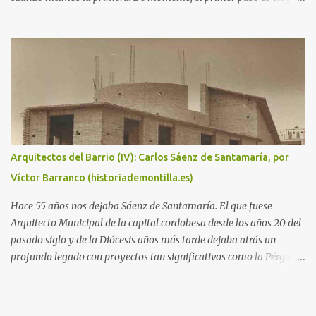
un tema para el certamen. Así que dejamos aquí esta entrada para
hacer propuestas y recordamos las de ediciones anteriores, junto
con los enlaces a los libros con las obras más destacadas: - 2003 y
2004: Cooperación internacional, desarrollo solidario e
interculturalidad . - 2005: Quijote y Sancho en el siglo XXI . -
2006: Humor social. ¡Me río por no llorar! - 2007: Superhéroes . -
2008: De película . - 2009: In vino veritas . - 2010: Música, maestro
. - 2011: Las tres culturas .
Arquitectos del Barrio (IV): Carlos Sáenz de Santamaría, por
Víctor Barranco (historiademontilla.es)
Hace 55 años nos dejaba Sáenz de Santamaría. El que fuese
Arquitecto Municipal de la capital cordobesa desde los años 20 del
pasado siglo y de la Diócesis años más tarde dejaba atrás un
profundo legado con proyectos tan significativos como la Pérgola
del Paseo de la Victoria, la Clínica Canals o la sede del Instituto
Provincial de Sanidad. Pero también hitos urbanísticos que
transformaron la ciudad de Córdoba, siendo el principal artífice de