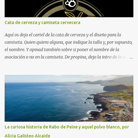
Cata de cerveza y camiseta cervecera
Aquí os dejo el cartel de la cata de cerveza y el diseño para la
camiseta. Quien quiera alguna, que indique la talla y, por supuesto,
el nombre. Y opinad también sobre si poner el nombre de la
asociación o no en la camiseta. De propina, dejo la intro de la serie
"Fútbol en acción", protagonizada por Naranjito, y, para quien
sienta curiosidad de qué fue de este personaje, su vida, contada por
él mismo en el programa "El pelotazo" de Canal Sur.
La curiosa historia de Rabo de Peixe y aquel polvo blanco, por
Alicia Galisteo Alcaide