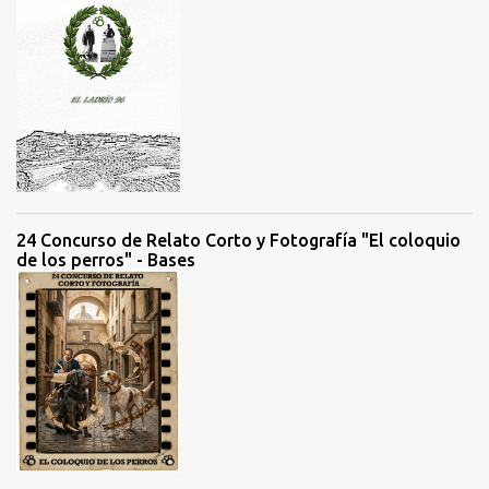
n
t
a
r
i
o
s
24 Concurso de Relato Corto y Fotografía "El coloquio
de los perros" - Bases