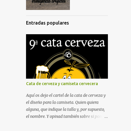
Entradas populares
Cata de cerveza y camiseta cervecera
Aquí os dejo el cartel de la cata de cerveza y
el diseño para la camiseta. Quien quiera
alguna, que indique la talla y, por supuesto,
el nombre. Y opinad también sobre si poner
el nombre de la asociación o no en la
camiseta. De propina, dejo la intro de la