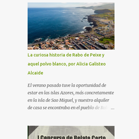
serie "Fútbol en acción", protagonizada por
Naranjito, y, para quien sienta curiosidad de
qué fue de este personaje, su vida, contada
por él mismo en el programa "El pelotazo"
de Canal Sur.
La curiosa historia de Rabo de Peixe y
aquel polvo blanco, por Alicia Galisteo
Alcaide
El verano pasado tuve la oportunidad de
estar en las islas Azores, más concretamente
en la isla de Sao Miguel, y nuestro alquiler
de casa se encontraba en el pueblo de Rabo
de Peixe. Aún desconocedores de la historia
que encerraba el pueblo y que hasta tiene
dedicada una serie en Netflix, había algo que
nos sorprendía: a las 9 de la mañana,