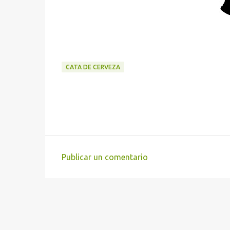
CATA DE CERVEZA
Publicar un comentario
C
o
m
e
n